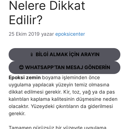
Nelere Dikkat
Edilir?
25 Ekim 2019
yazar
epoksicenter
📱
BİLGİ ALMAK İÇİN ARAYIN
😊 WHATSAPP’TAN MESAJ GÖNDERİN
Epoksi zemin
boyama işleminden önce
uygulama yapılacak yüzeyin temiz olmasına
dikkat edilmesi gerekir. Kir, toz, yağ ya da pas
kalıntıları kaplama kalitesinin düşmesine neden
olacaktır. Yüzeydeki çıkıntıların da giderilmesi
gerekir.
Tamamen pürüzsüz bir yüzeyde uygulama