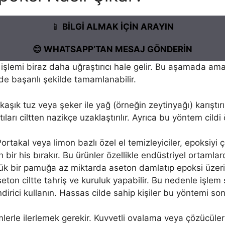
📱
BİLGİ ALMAK İÇİN ARAYIN
😊 WHATSAPP’TAN MESAJ GÖNDERİN
şlemi biraz daha uğraştırıcı hale gelir. Bu aşamada ama
e başarılı şekilde tamamlanabilir.
 kaşık tuz veya şeker ile yağ (örneğin zeytinyağı) karıştırı
tıları ciltten nazikçe uzaklaştırılır. Ayrıca bu yöntem cild
Portakal veya limon bazlı özel el temizleyiciler, epoksiyi
bir his bırakır. Bu ürünler özellikle endüstriyel ortamlarda
ük bir pamuğa az miktarda aseton damlatıp epoksi üzeri
ton ciltte tahriş ve kuruluk yapabilir. Bu nedenle işlem
ici kullanın. Hassas cilde sahip kişiler bu yöntemi son 
rle ilerlemek gerekir. Kuvvetli ovalama veya çözücülerin u