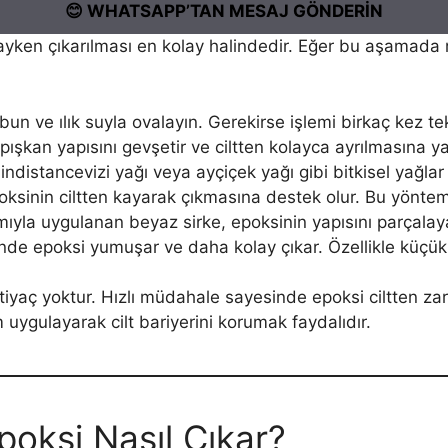
😊 WHATSAPP’TAN MESAJ GÖNDERİN
ayken çıkarılması en kolay halindedir. Eğer bu aşamada
sabun ve ılık suyla ovalayın. Gerekirse işlemi birkaç kez t
şkan yapısını gevşetir ve ciltten kolayca ayrılmasına ya
hindistancevizi yağı veya ayçiçek yağı gibi bitkisel yağla
poksinin ciltten kayarak çıkmasına destek olur. Bu yöntem
ıyla uygulanan beyaz sirke, epoksinin yapısını parçalaya
inde epoksi yumuşar ve daha kolay çıkar. Özellikle küçük a
yaç yoktur. Hızlı müdahale sayesinde epoksi ciltten zara
 uygulayarak cilt bariyerini korumak faydalıdır.
poksi Nasıl Çıkar?