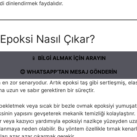
di dinlendirmek faydalıdır.
poksi Nasıl Çıkar?
📱
BİLGİ ALMAK İÇİN ARAYIN
😊 WHATSAPP’TAN MESAJ GÖNDERİN
 en zor senaryodur. Artık epoksi taş gibi sertleşmiş, elast
a uzun ve sabır gerektiren bir süreçtir.
da bekletmek veya sıcak bir bezle ovmak epoksiyi yumuşatır.
oksinin yapısını gevşeterek mekanik temizliği kolaylaştırır.
r veya kazıyıcı yardımıyla epoksiyi nazikçe yüzeyden uzakl
lanmaya neden olabilir. Bu yöntem özellikle tırnak kenarlar
ları azar azar çıkarmak gerekir.