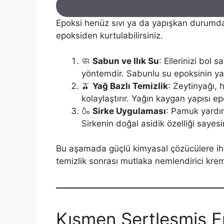
Epoksi henüz sıvı ya da yapışkan durumd
epoksiden kurtulabilirsiniz.
🧼
Sabun ve Ilık Su
: Ellerinizi bol 
yöntemdir. Sabunlu su epoksinin yapı
🫒
Yağ Bazlı Temizlik
: Zeytinyağı, 
kolaylaştırır. Yağın kaygan yapısı e
🍶
Sirke Uygulaması
: Pamuk yardım
Sirkenin doğal asidik özelliği sayes
Bu aşamada güçlü kimyasal çözücülere ihti
temizlik sonrası mutlaka nemlendirici krem
Kısmen Sertleşmiş E