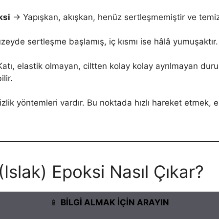
ksi
→ Yapışkan, akışkan, henüz sertleşmemiştir ve temiz
eyde sertleşme başlamış, iç kısmı ise hâlâ yumuşaktır. 
atı, elastik olmayan, ciltten kolay kolay ayrılmayan dur
lir.
zlik yöntemleri vardır. Bu noktada hızlı hareket etmek, 
.
slak) Epoksi Nasıl Çıkar?
📱
BİLGİ ALMAK İÇİN ARAYIN