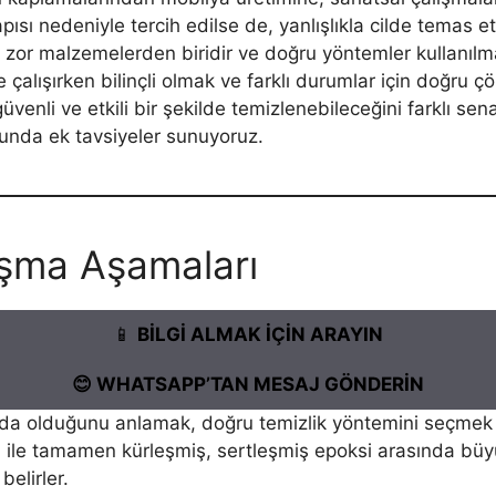
apısı nedeniyle tercih edilse de, yanlışlıkla cilde temas 
en zor malzemelerden biridir ve doğru yöntemler kullanıl
ile çalışırken bilinçli olmak ve farklı durumlar için doğru
üvenli ve etkili bir şekilde temizlenebileceğini farklı sena
sunda ek tavsiyeler sunuyoruz.
aşma Aşamaları
📱
BİLGİ ALMAK İÇİN ARAYIN
😊 WHATSAPP’TAN MESAJ GÖNDERİN
da olduğunu anlamak, doğru temizlik yöntemini seçmek iç
 ile tamamen kürleşmiş, sertleşmiş epoksi arasında büy
elirler.