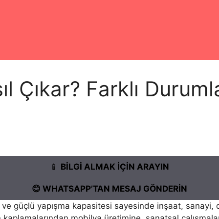
l Çıkar? Farklı Durumla
📱
BİLGİ ALMAK İÇİN ARAYIN
😊 WHATSAPP’TAN MESAJ GÖNDERİN
sı ve güçlü yapışma kapasitesi sayesinde inşaat, sanayi,
n kaplamalarından mobilya üretimine, sanatsal çalışmalar