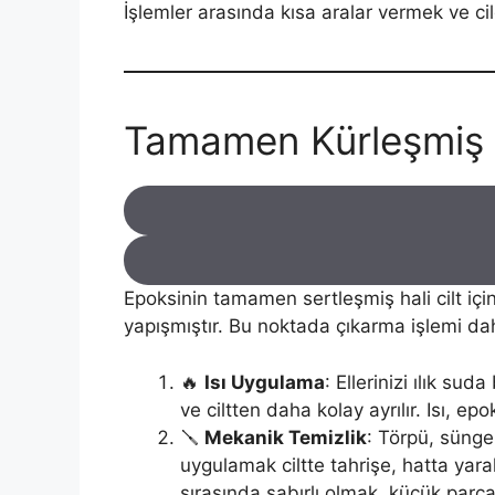
İşlemler arasında kısa aralar vermek ve cil
Tamamen Kürleşmiş E
Epoksinin tamamen sertleşmiş hali cilt için
yapışmıştır. Bu noktada çıkarma işlemi dah
🔥
Isı Uygulama
: Ellerinizi ılık su
ve ciltten daha kolay ayrılır. Isı, ep
🪛
Mekanik Temizlik
: Törpü, sünge
uygulamak ciltte tahrişe, hatta yara
sırasında sabırlı olmak, küçük parça