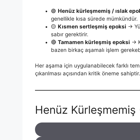
🟢
Henüz kürleşmemiş / ıslak epo
genellikle kısa sürede mümkündür.
🟡
Kısmen sertleşmiş epoksi
→ Yüz
sabır gerektirir.
🔴
Tamamen kürleşmiş epoksi
→ K
bazen birkaç aşamalı işlem gerekebi
Her aşama için uygulanabilecek farklı temi
çıkarılması açısından kritik öneme sahiptir
Henüz Kürleşmemiş (I